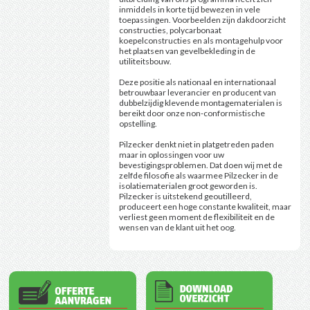
inmiddels in korte tijd bewezen in vele
toepassingen. Voorbeelden zijn dakdoorzicht
constructies, polycarbonaat
koepelconstructies en als montagehulp voor
het plaatsen van gevelbekleding in de
utiliteitsbouw.
Deze positie als nationaal en internationaal
betrouwbaar leverancier en producent van
dubbelzijdig klevende montagematerialen is
bereikt door onze non-conformistische
opstelling.
Pilzecker denkt niet in platgetreden paden
maar in oplossingen voor uw
bevestigingsproblemen. Dat doen wij met de
zelfde filosofie als waarmee Pilzecker in de
isolatiematerialen groot geworden is.
Pilzecker is uitstekend geoutilleerd,
produceert een hoge constante kwaliteit, maar
verliest geen moment de flexibiliteit en de
wensen van de klant uit het oog.