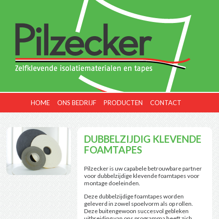
HOME
ONS BEDRIJF
PRODUCTEN
CONTACT
DUBBELZIJDIG KLEVENDE
FOAMTAPES
Pilzecker is uw capabele betrouwbare partner
voor dubbelzijdige klevende foamtapes voor
montage doeleinden.
Deze dubbelzijdige foamtapes worden
geleverd in zowel spoelvorm als op rollen.
Deze buitengewoon succesvol gebleken
uitbreiding van ons programma heeft zich