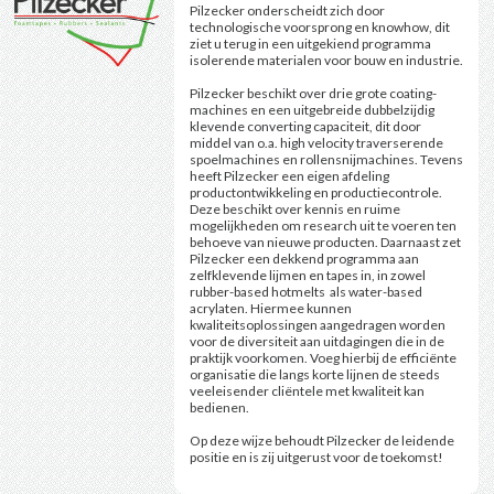
Pilzecker onderscheidt zich door
technologische voorsprong en knowhow, dit
ziet u terug in een uitgekiend programma
isolerende materialen voor bouw en industrie.
Pilzecker beschikt over drie grote coating-
machines en een uitgebreide dubbelzijdig
klevende converting capaciteit, dit door
middel van o.a. high velocity traverserende
spoelmachines en rollensnijmachines. Tevens
heeft Pilzecker een eigen afdeling
productontwikkeling en productiecontrole.
Deze beschikt over kennis en ruime
mogelijkheden om research uit te voeren ten
behoeve van nieuwe producten. Daarnaast zet
Pilzecker een dekkend programma aan
zelfklevende lijmen en tapes in, in zowel
rubber-based hotmelts als water-based
acrylaten. Hiermee kunnen
kwaliteitsoplossingen aangedragen worden
voor de diversiteit aan uitdagingen die in de
praktijk voorkomen. Voeg hierbij de efficiënte
organisatie die langs korte lijnen de steeds
veeleisender cliëntele met kwaliteit kan
bedienen.
Op deze wijze behoudt Pilzecker de leidende
positie en is zij uitgerust voor de toekomst!